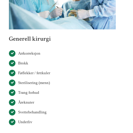
Generell kirurgi
Arrkorreksjon
Brokk
Føflekker / fettkuler
Sterilisering (menn)
Trang forhud
Åreknuter
Svettebehandling
Underliv