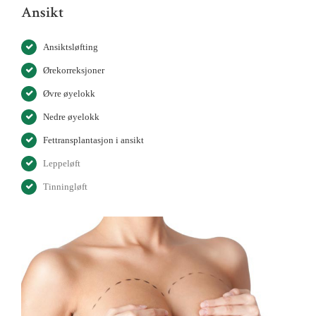
Ansikt
Ansiktsløfting
Ørekorreksjoner
Øvre øyelokk
Nedre øyelokk
Fettransplantasjon i ansikt
Leppeløft
Tinningløft