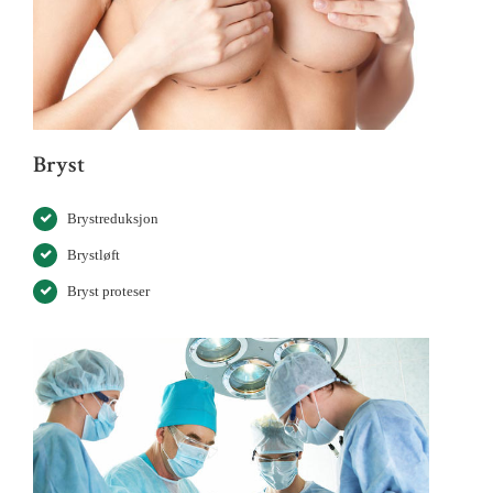
Bryst
Brystreduksjon
Brystløft
Bryst proteser